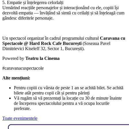
5. Empatie și înțelegerea celorlalți
Urmărind reacțiile personajelor și interacționând cu ele, copiii își
dezvoltă empatia — învățând să simtă cu ceilalți și să înțeleagă cum
gândesc diferitele personaje.
Un spectacol organizat în cadrul programului cultural
Caravana cu
Spectacole @
Hard Rock Cafe București
(Soseaua Pavel
Dimitrievici Kiseleff 32, Sector 1, București).
Powered by
Teatru la Cinema
#caravanacuspectacole
Alte mențiuni:
Pentru copiii cu vârsta de peste 1 an se achită bilet. Se achită
bilete atât pentru copii cât și pentru părinți
Vă rugăm să vă prezentați la locație cu 30 de minute înainte
de începerea spectacolului pentru a vă ocupa locurile
preferate.
Toate evenimentele