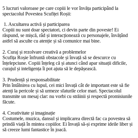
5 lucruri valoroase pe care copiii le vor învăța participând la
spectacolul Povestea Scufiței Roșii:
1. Ascultarea activă și participarea
Copiii nu sunt doar spectatori, ci devin parte din poveste! Ei
răspund, se mișcă, râd și interacționează cu personajele, învățând
astfel să asculte cu atenție și să comunice mai bine.
2. Curaj și rezolvare creativă a problemelor
Scufița Roșie înfruntă obstacole și învață să se descurce cu
înțelepciune. Copiii înțeleg că și atunci când apar situații dificile,
curajul și inteligența îi pot ajuta să le depășească.
3. Prudență și responsabilitate
Prin întâlnirea cu lupul, cei mici învață cât de important este să fie
atenți la pericole și să urmeze sfaturile celor mari. Spectacolul
transmite un mesaj clar: nu vorbi cu străinii și respectă promisiunile
făcute.
4. Creativitate și imaginație
Costumele, muzica, dansul și implicarea directă fac ca povestea să
prindă viață în mintea copiilor. Ei învață să-și exprime ideile liber și
să creeze lumi fantastice în joacă.