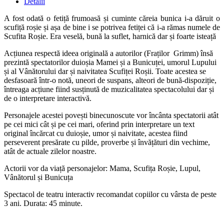
Detalii
A fost odată o fetiță frumoasă și cuminte căreia bunica i-a dăruit o
scufiță roșie și așa de bine i se potrivea fetiței că i-a rămas numele de
Scufita Roșie. Era veselă, bună la suflet, harnică dar și foarte isteață
Acțiunea respectă ideea originală a autorilor (Fraților Grimm) însă
prezintă spectatorilor duioșia Mamei și a Bunicuței, umorul Lupului
și al Vânătorului dar și naivitatea Scufiței Roșii. Toate acestea se
desfasoară într-o notă, uneori de suspans, alteori de bună-dispoziție,
întreaga acțiune fiind susținută de muzicalitatea spectacolului dar și
de o interpretare interactivă.
Personajele acestei povești binecunoscute vor încânta spectatorii atât
pe cei mici cât și pe cei mari, oferind prin interpretare un text
original încărcat cu duioșie, umor și naivitate, acestea fiind
perseverent presărate cu pilde, proverbe și învățături din vechime,
atât de actuale zilelor noastre.
Actorii vor da viață personajelor: Mama, Scufița Roșie, Lupul,
Vânătorul și Bunicuța
Spectacol de teatru interactiv recomandat copiilor cu vârsta de peste
3 ani. Durata: 45 minute.