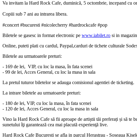
Va invitam la Hard Rock Cafe, duminică, 5 octombrie, incepand cu or
Copiii sub 7 ani au intrarea libera.
#concert #bucuresti #nicolecherry #hardrockcafe #pop
Biletele se gasesc in format electronic pe
www.iabilet.ro
si in magazin
Online, puteti plati cu cardul, Paypal,carduri de tichete culturale So
Biletele au urmatoarele preturi:
- 169 de lei, VIP, cu loc la masa, în fata scenei
- 99 de lei, Acces General, cu loc la masa in sala
La pretul tuturor biletelor se adauga comisionul agentiei de ticketing.
La intrare biletele au urmatoarele preturi:
- 180 de lei, VIP, cu loc la masa, în fata scenei
- 120 de lei, Acces General, cu loc la masa in sala
Vino la Hard Rock Cafe să fii aproape de artiștii tăi preferați și să te 
sunetului îţi garantează cea mai placută experienţă live.
Hard Rock Cafe Bucuresti se afla in parcul Herastrau - Soseaua Kisele