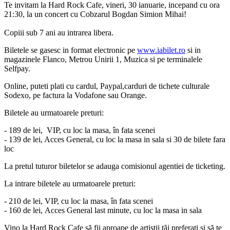
Te invitam la Hard Rock Cafe, vineri, 30 ianuarie, incepand cu ora
21:30, la un concert cu Cobzarul Bogdan Simion Mihai!
Copiii sub 7 ani au intrarea libera.
Biletele se gasesc in format electronic pe
www.iabilet.ro
si in
magazinele Flanco, Metrou Unirii 1, Muzica si pe terminalele
Selfpay.
Online, puteti plati cu cardul, Paypal,carduri de tichete culturale
Sodexo, pe factura la Vodafone sau Orange.
Biletele au urmatoarele preturi:
- 189 de lei, VIP, cu loc la masa, în fata scenei
- 139 de lei, Acces General, cu loc la masa in sala si 30 de bilete fara
loc
La pretul tuturor biletelor se adauga comisionul agentiei de ticketing.
La intrare biletele au urmatoarele preturi:
- 210 de lei, VIP, cu loc la masa, în fata scenei
- 160 de lei, Acces General last minute, cu loc la masa in sala
Vino la Hard Rock Cafe să fii aproape de artiștii tăi preferați și să te